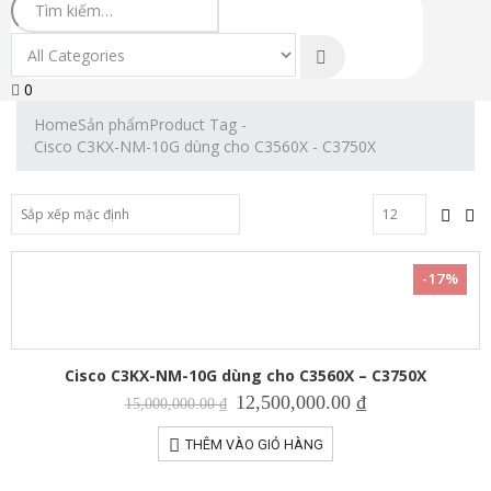
0
Home
Sản phẩm
Product Tag -
Cisco C3KX-NM-10G dùng cho C3560X - C3750X
-17%
Cisco C3KX-NM-10G dùng cho C3560X – C3750X
Giá
Giá
12,500,000.00
₫
15,000,000.00
₫
gốc
hiện
là:
tại
THÊM VÀO GIỎ HÀNG
15,000,000.00 ₫.
là:
12,500,000.00 