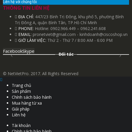
Liên hệ với chúng tôi
THÔNG TIN LIÊN HỆ
ĐỊA CHỈ:
447/23 Bình Trị Đông, khu phố 5, phường Bình
Trị Đông A, quận Bình Tân, TP.Hồ Chí Minh
PHONE:
Hotline: 0902.966.449 – 0962.241.608
EMAIL:
pronetviet@gmail.com - kinhdoanh@ciscoshop.vn
GIỜ LÀM VIỆC:
Thứ 2 - Thứ 7 / 8:00 AM - 6:00 PM
Facebook
Skype
Đối tác
© NetVietPro. 2017. All Rights Reserved
Trang chủ
Sản phẩm
Chính sách bảo hành
Mua hàng từ xa
Giải pháp
Liên hệ
Tài khoản
Chính sách bảo hành