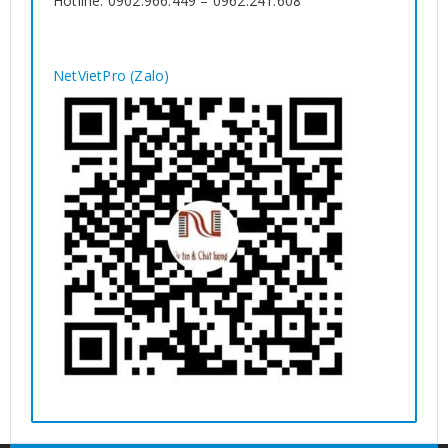
Hotline: 0902.966.449 – 0962.241.608
NetVietPro (Zalo)