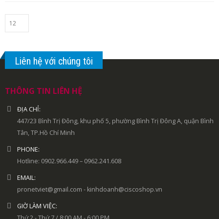
Liên hệ với chúng tôi
THÔNG TIN LIÊN HỆ
ĐỊA CHỈ:
447/23 Bình Trị Đông, khu phố 5, phường Bình Trị Đông A, quận Bình
Tân, TP.Hồ Chí Minh
PHONE:
Hotline: 0902.966.449 – 0962.241.608
EMAIL:
pronetviet@gmail.com - kinhdoanh@ciscoshop.vn
GIỜ LÀM VIỆC:
Thứ 2 - Thứ 7 / 8:00 AM - 6:00 PM