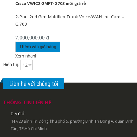
Cisco VWIC2-2MFT-G703 mới giá rẻ
2-Port 2nd Gen Multiflex Trunk Voice/WAN Int. Card –
G.703
7,000,000.00
₫
Thêm vào giỏ hàng
Xem nhanh
Hiển thị:
Liên hệ với chúng tôi
THÔNG TIN LIÊN HỆ
ĐỊA CHỈ:
447/23 Bình Trị Đông, khu phố 5, phường Bình Trị Đông A, quận Bình
Tân, TP.Hồ Chí Minh