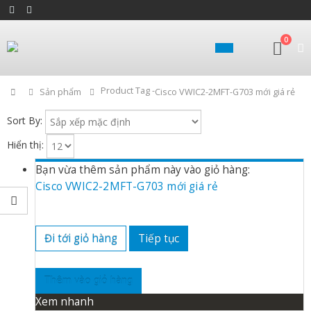
0
Product Tag -
Home
Sản phẩm
Cisco VWIC2-2MFT-G703 mới giá rẻ
Sort By:
Hiển thị:
Bạn vừa thêm sản phẩm này vào giỏ hàng:
Cisco VWIC2-2MFT-G703 mới giá rẻ
Đi tới giỏ hàng
Tiếp tục
Thêm vào giỏ hàng
Xem nhanh