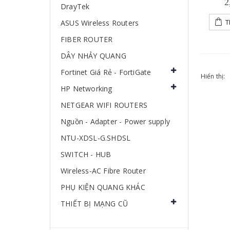
2
DrayTek
ASUS Wireless Routers
T
FIBER ROUTER
DÂY NHẢY QUANG
Fortinet Giá Rẻ - FortiGate
Hiển thị:
HP Networking
NETGEAR WIFI ROUTERS
Nguồn - Adapter - Power supply
NTU-XDSL-G.SHDSL
SWITCH - HUB
Wireless-AC Fibre Router
PHỤ KIỆN QUANG KHÁC
THIẾT BỊ MẠNG CŨ