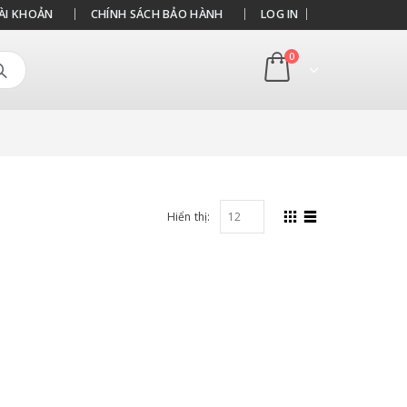
ÀI KHOẢN
CHÍNH SÁCH BẢO HÀNH
LOG IN
0
Hiển thị: