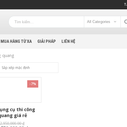
T
All Categories
MUA HÀNG TỪ XA
GIẢI PHÁP
LIÊN HỆ
g quang
-7%
ụng cụ thi công
quang giá rẻ
Giá
2,950,000.00
₫