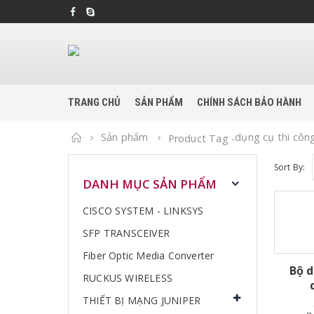
TRANG CHỦ
SẢN PHẨM
CHÍNH SÁCH BẢO HÀNH
Home
Sản phẩm
dụng cụ thi côn
Product Tag -
Sort By:
DANH MỤC SẢN PHẨM
CISCO SYSTEM - LINKSYS
SFP TRANSCEIVER
Fiber Optic Media Converter
Bộ d
RUCKUS WIRELESS
THIẾT BỊ MẠNG JUNIPER