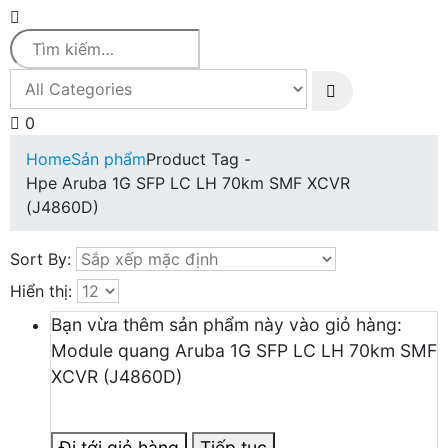
0
Home
Sản phẩm
Product Tag -
Hpe Aruba 1G SFP LC LH 70km SMF XCVR
(J4860D)
Sort By:
Hiển thị:
Bạn vừa thêm sản phẩm này vào giỏ hàng:
Module quang Aruba 1G SFP LC LH 70km SMF
XCVR (J4860D)
Đi tới giỏ hàng
Tiếp tục