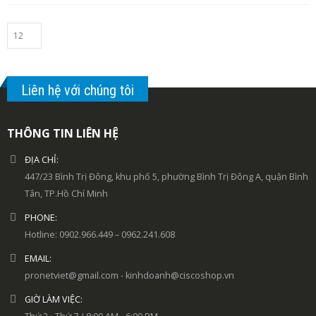
Liên hệ với chúng tôi
THÔNG TIN LIÊN HỆ
ĐỊA CHỈ:
447/23 Bình Trị Đông, khu phố 5, phường Bình Trị Đông A, quận Bình
Tân, TP.Hồ Chí Minh
PHONE:
Hotline: 0902.966.449 – 0962.241.608
EMAIL:
pronetviet@gmail.com - kinhdoanh@ciscoshop.vn
GIỜ LÀM VIỆC: