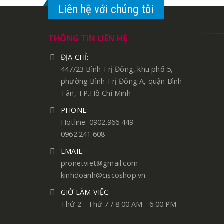
Liên hệ với chúng tôi
THÔNG TIN LIÊN HỆ
ĐỊA CHỈ:
447/23 Bình Trị Đông, khu phố 5,
phường Bình Trị Đông A, quận Bình
Tân, TP.Hồ Chí Minh
PHONE:
Hotline: 0902.966.449 –
0962.241.608
EMAIL:
pronetviet@gmail.com -
kinhdoanh@ciscoshop.vn
GIỜ LÀM VIỆC:
Thứ 2 - Thứ 7 / 8:00 AM - 6:00 PM