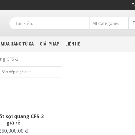
T
MUA HÀNG TỪ XA
GIẢI PHÁP
LIÊN HỆ
ang CFS-2
ốt sợi quang CFS-2
giá rẻ
250,000.00
₫