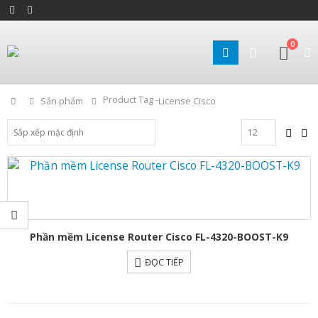
0
Product Tag -
Home
Sản phẩm
License Cisco
Phần mềm License Router Cisco FL-4320-BOOST-K9
ĐỌC TIẾP