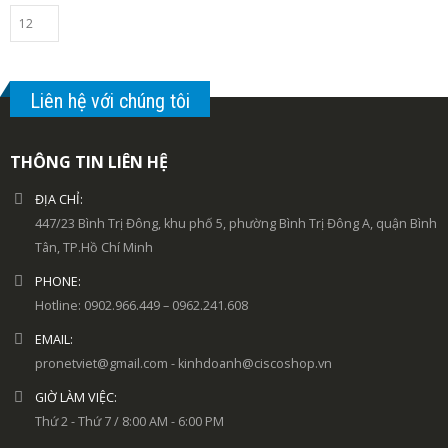
Liên hệ với chúng tôi
THÔNG TIN LIÊN HỆ
ĐỊA CHỈ:
447/23 Bình Trị Đông, khu phố 5, phường Bình Trị Đông A, quận Bình
Tân, TP.Hồ Chí Minh
PHONE:
Hotline: 0902.966.449 – 0962.241.608
EMAIL:
pronetviet@gmail.com - kinhdoanh@ciscoshop.vn
GIỜ LÀM VIỆC:
Thứ 2 - Thứ 7 / 8:00 AM - 6:00 PM