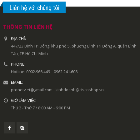
Liên hệ với chúng tôi
THÔNG TIN LIÊN HỆ
ĐỊA CHỈ:
447/23 Bình Trị Đông, khu phố 5, phường Bình Trị Đông A, quận Bình
Tân, TP.Hồ Chí Minh
PHONE:
Hotline: 0902.966.449 – 0962.241.608
EMAIL:
pronetviet@gmail.com - kinhdoanh@ciscoshop.vn
GIỜ LÀM VIỆC:
Thứ 2 - Thứ 7 / 8:00 AM - 6:00 PM