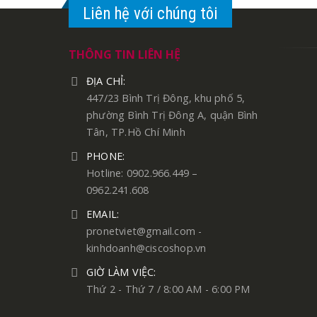
Liên hệ với chúng tôi
THÔNG TIN LIÊN HỆ
ĐỊA CHỈ:
447/23 Bình Trị Đông, khu phố 5,
phường Bình Trị Đông A, quận Bình
Tân, TP.Hồ Chí Minh
PHONE:
Hotline: 0902.966.449 –
0962.241.608
EMAIL:
pronetviet@gmail.com -
kinhdoanh@ciscoshop.vn
GIỜ LÀM VIỆC:
Thứ 2 - Thứ 7 / 8:00 AM - 6:00 PM