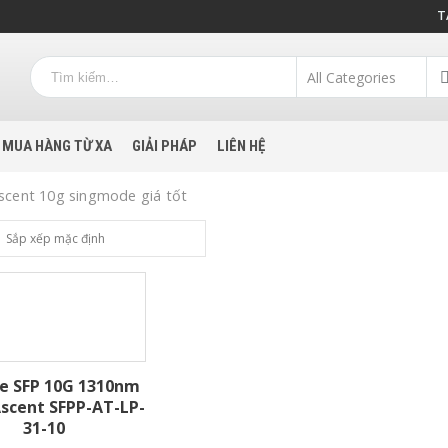
T
MUA HÀNG TỪ XA
GIẢI PHÁP
LIÊN HỆ
cent 10g singmode giá tốt
e SFP 10G 1310nm
scent SFPP-AT-LP-
31-10