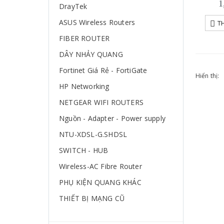
1
DrayTek
ASUS Wireless Routers
T
FIBER ROUTER
DÂY NHẢY QUANG
Fortinet Giá Rẻ - FortiGate
Hiển thị:
HP Networking
NETGEAR WIFI ROUTERS
Nguồn - Adapter - Power supply
NTU-XDSL-G.SHDSL
SWITCH - HUB
Wireless-AC Fibre Router
PHỤ KIỆN QUANG KHÁC
THIẾT BỊ MẠNG CŨ