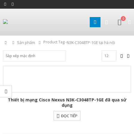
0
Product Tag -
Home
Sản phẩm
N3K-C3048TP-1GE tại hà nội
Thiết bị mạng Cisco Nexus N3K-C3048TP-1GE đã qua sử
dụng
ĐỌC TIẾP