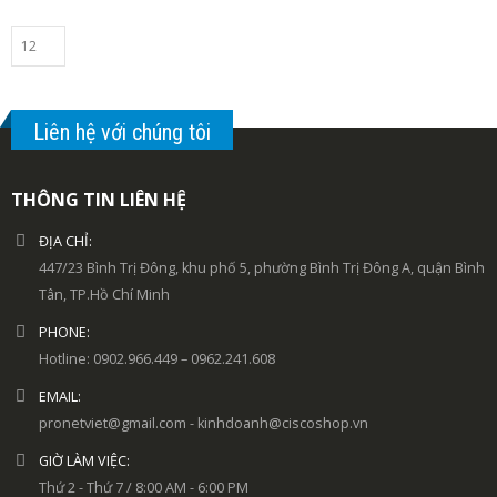
Liên hệ với chúng tôi
THÔNG TIN LIÊN HỆ
ĐỊA CHỈ:
447/23 Bình Trị Đông, khu phố 5, phường Bình Trị Đông A, quận Bình
Tân, TP.Hồ Chí Minh
PHONE:
Hotline: 0902.966.449 – 0962.241.608
EMAIL:
pronetviet@gmail.com - kinhdoanh@ciscoshop.vn
GIỜ LÀM VIỆC:
Thứ 2 - Thứ 7 / 8:00 AM - 6:00 PM