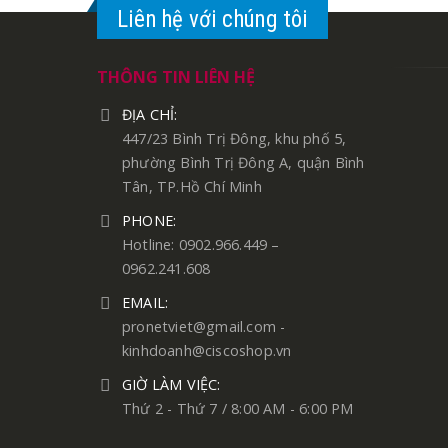
Liên hệ với chúng tôi
THÔNG TIN LIÊN HỆ
ĐỊA CHỈ:
447/23 Bình Trị Đông, khu phố 5,
phường Bình Trị Đông A, quận Bình
Tân, TP.Hồ Chí Minh
PHONE:
Hotline: 0902.966.449 –
0962.241.608
EMAIL:
pronetviet@gmail.com -
kinhdoanh@ciscoshop.vn
GIỜ LÀM VIỆC:
Thứ 2 - Thứ 7 / 8:00 AM - 6:00 PM