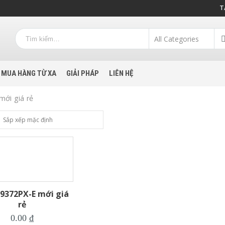
T
MUA HÀNG TỪ XA
GIẢI PHÁP
LIÊN HỆ
ới giá rẻ
9372PX-E mới giá
rẻ
0.00
₫