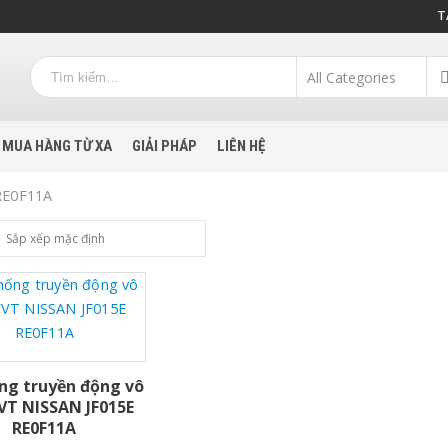
T
MUA HÀNG TỪ XA
GIẢI PHÁP
LIÊN HỆ
RE0F11A
ng truyền động vô
VT NISSAN JF015E
RE0F11A