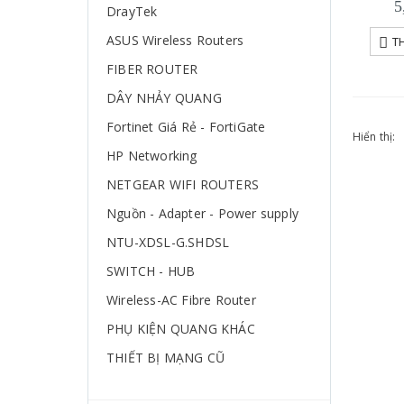
5
DrayTek
ASUS Wireless Routers
T
FIBER ROUTER
DÂY NHẢY QUANG
Fortinet Giá Rẻ - FortiGate
Hiển thị:
HP Networking
NETGEAR WIFI ROUTERS
Nguồn - Adapter - Power supply
NTU-XDSL-G.SHDSL
SWITCH - HUB
Wireless-AC Fibre Router
PHỤ KIỆN QUANG KHÁC
THIẾT BỊ MẠNG CŨ