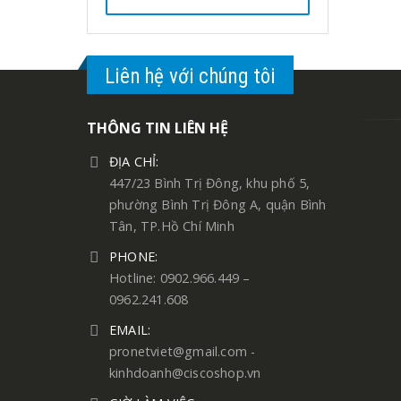
Liên hệ với chúng tôi
THÔNG TIN LIÊN HỆ
ĐỊA CHỈ:
447/23 Bình Trị Đông, khu phố 5,
phường Bình Trị Đông A, quận Bình
Tân, TP.Hồ Chí Minh
PHONE:
Hotline: 0902.966.449 –
0962.241.608
EMAIL:
pronetviet@gmail.com -
kinhdoanh@ciscoshop.vn