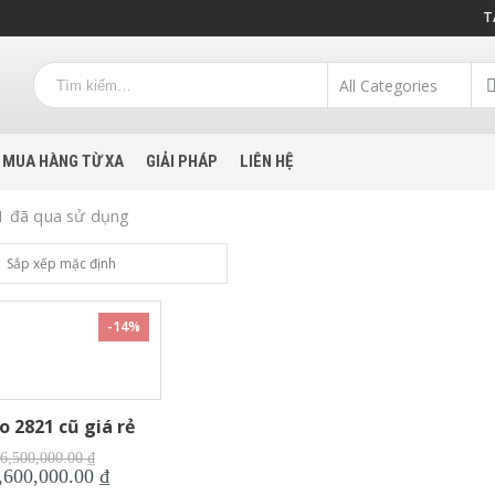
T
MUA HÀNG TỪ XA
GIẢI PHÁP
LIÊN HỆ
21 đã qua sử dụng
-14%
o 2821 cũ giá rẻ
Giá
6,500,000.00
₫
gốc
Giá
,600,000.00
₫