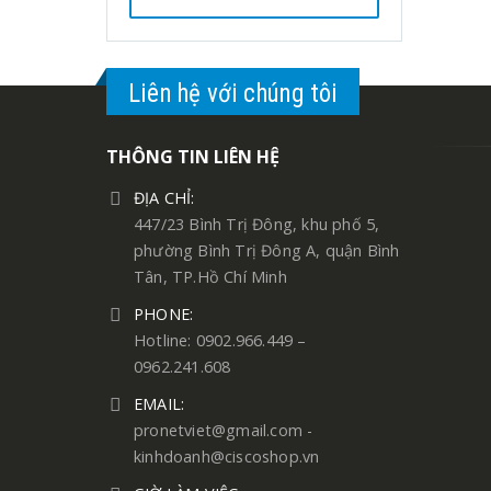
Liên hệ với chúng tôi
THÔNG TIN LIÊN HỆ
ĐỊA CHỈ:
447/23 Bình Trị Đông, khu phố 5,
phường Bình Trị Đông A, quận Bình
Tân, TP.Hồ Chí Minh
PHONE:
Hotline: 0902.966.449 –
0962.241.608
EMAIL:
pronetviet@gmail.com -
kinhdoanh@ciscoshop.vn