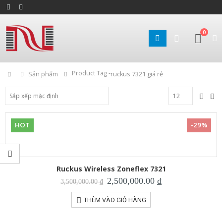
0
Product Tag -
Home
Sản phẩm
ruckus 7321 giá rẻ
HOT
-29%
Ruckus Wireless Zoneflex 7321
Giá
Giá
2,500,000.00
₫
3,500,000.00
₫
gốc
hiện
là:
tại
THÊM VÀO GIỎ HÀNG
3,500,000.00 ₫.
là:
2,500,000.00 ₫.