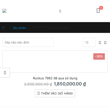
0
Product Tag -
Home
Sản phẩm
Ruckus 7962
-30%
Ruckus 7962 đã qua sử dụng
Giá
Giá
1,850,000.00
₫
2,650,000.00
₫
gốc
hiện
là:
tại
THÊM VÀO GIỎ HÀNG
2,650,000.00 ₫.
là:
1,850,000.