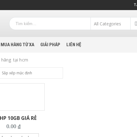
T
MUA HÀNG TỪ XA
GIẢI PHÁP
LIÊN HỆ
h hãng tại hcm
 HP 10GB GIÁ RẺ
0.00
₫