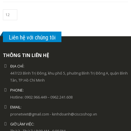
Liên hệ với chúng tôi
THÔNG TIN LIÊN HỆ
ĐỊA CHỈ:
447/23 Bình Trị Đông, khu phố 5, phường Bình Trị Đông A, quận Bình
Tân, TP.Hồ Chí Minh
PHONE:
Hotline: 0902.966.449 – 0962.241.608
EMAIL:
pronetviet@gmail.com - kinhdoanh@ciscoshop.vn
GIỜ LÀM VIỆC: