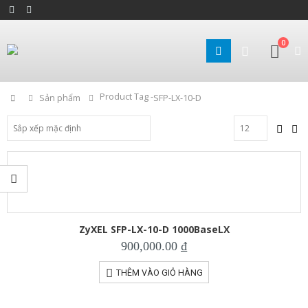
0
Product Tag -
Home
Sản phẩm
SFP-LX-10-D
ZyXEL SFP-LX-10-D 1000BaseLX
900,000.00
₫
THÊM VÀO GIỎ HÀNG