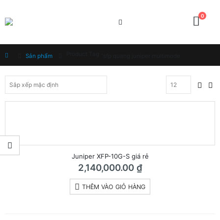
0
Product Tag -
Home
Sản phẩm
sfp quang juniper multimode
Juniper XFP-10G-S giá rẻ
2,140,000.00
₫
THÊM VÀO GIỎ HÀNG