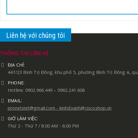
Liên hệ với chúng tôi
THÔNG TIN LIÊN HỆ
ĐỊA CHỈ:
447/23 Bình Trị Đông, khu phố 5, phường Bình Trị Đông A, qu
PHONE:
Hotline: 0902.966.449 – 0962.241.608
EMAIL:
pronetviet@gmail.com - kinhdoanh@ciscoshop.vn
GIỜ LÀM VIỆC:
Thứ 2 - Thứ 7 / 8:00 AM - 6:00 PM