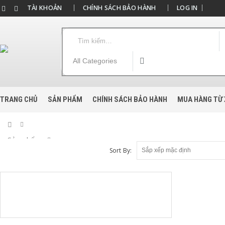
TÀI KHOẢN
CHÍNH SÁCH BẢO HÀNH
LOG IN
TRANG CHỦ
SẢN PHẨM
CHÍNH SÁCH BẢO HÀNH
MUA HÀNG TỪ 
Home
Sản phẩm
Sort By:
Product Tag -
SSG-140-SH cũ bao nhiêu tiền