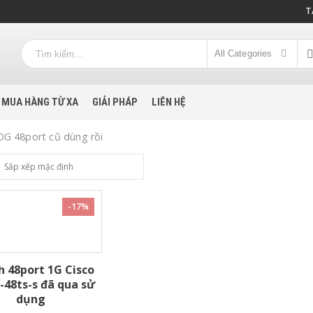
T
All Categories
MUA HÀNG TỪ XA
GIẢI PHÁP
LIÊN HỆ
0G 48port cũ dùng rồi
-17%
h 48port 1G Cisco
-48ts-s đã qua sử
dụng