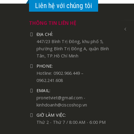
Liên hệ với chúng tôi
THÔNG TIN LIÊN HỆ
ĐỊA CHỈ:
447/23 Bình Trị Đông, khu phố 5,
phường Bình Trị Đông A, quận Bình
Tân, TP.Hồ Chí Minh
PHONE:
Hotline: 0902.966.449 –
0962.241.608
EMAIL:
pronetviet@gmail.com -
kinhdoanh@ciscoshop.vn
GIỜ LÀM VIỆC:
Thứ 2 - Thứ 7 / 8:00 AM - 6:00 PM