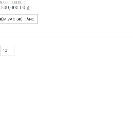
Giá
9,000,000.00
₫
gốc
Giá
,500,000.00
₫
là:
hiện
9,000,000.00 ₫.
tại
HÊM VÀO GIỎ HÀNG
là:
7,500,000.00 ₫.