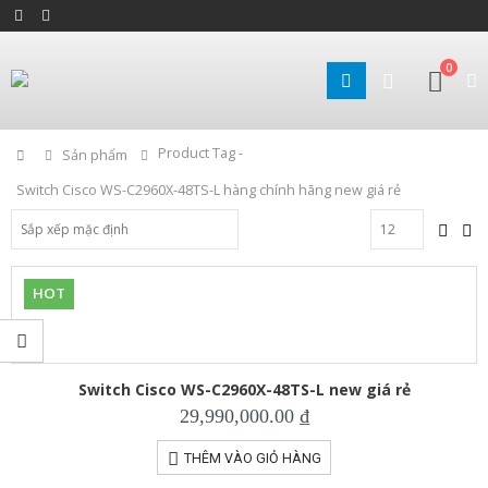
0
Product Tag -
Home
Sản phẩm
Switch Cisco WS-C2960X-48TS-L hàng chính hãng new giá rẻ
HOT
Switch Cisco WS-C2960X-48TS-L new giá rẻ
29,990,000.00
₫
THÊM VÀO GIỎ HÀNG