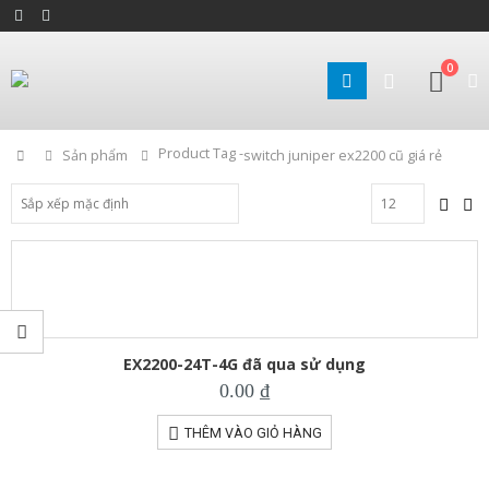
0
Product Tag -
Home
Sản phẩm
switch juniper ex2200 cũ giá rẻ
EX2200-24T-4G đã qua sử dụng
0.00
₫
THÊM VÀO GIỎ HÀNG