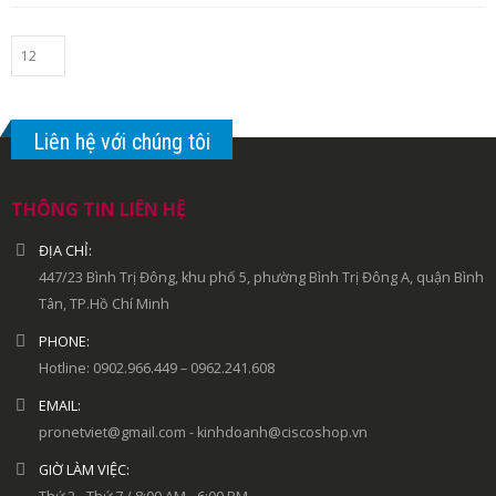
Liên hệ với chúng tôi
THÔNG TIN LIÊN HỆ
ĐỊA CHỈ:
447/23 Bình Trị Đông, khu phố 5, phường Bình Trị Đông A, quận Bình
Tân, TP.Hồ Chí Minh
PHONE:
Hotline: 0902.966.449 – 0962.241.608
EMAIL:
pronetviet@gmail.com - kinhdoanh@ciscoshop.vn
GIỜ LÀM VIỆC: