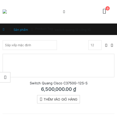
0
Product Tag -
Home
Sản phẩm
switch quang 12 cổng 1G
Switch Quang Cisco C3750G-12S-S
6,500,000.00
₫
THÊM VÀO GIỎ HÀNG