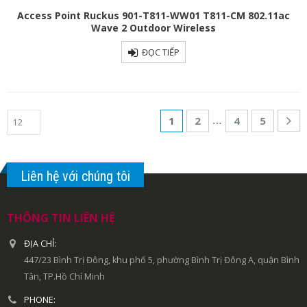
Access Point Ruckus 901-T811-WW01 T811-CM 802.11ac
Wave 2 Outdoor Wireless
ĐỌC TIẾP
…
1
2
4
5
Liên hệ với chúng tôi
THÔNG TIN LIÊN HỆ
ĐỊA CHỈ:
447/23 Bình Trị Đông, khu phố 5, phường Bình Trị Đông A, quận Bình
Tân, TP.Hồ Chí Minh
PHONE: