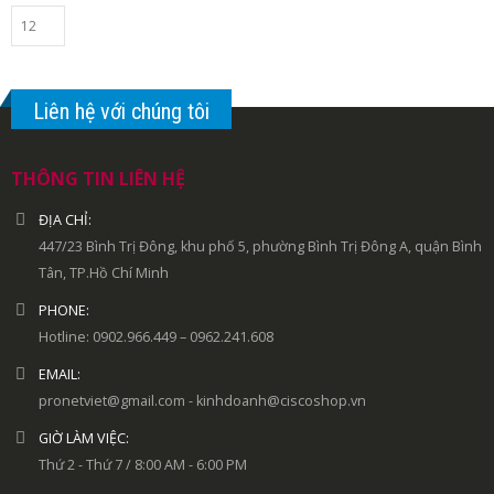
Liên hệ với chúng tôi
THÔNG TIN LIÊN HỆ
ĐỊA CHỈ:
447/23 Bình Trị Đông, khu phố 5, phường Bình Trị Đông A, quận Bình
Tân, TP.Hồ Chí Minh
PHONE:
Hotline: 0902.966.449 – 0962.241.608
EMAIL:
pronetviet@gmail.com - kinhdoanh@ciscoshop.vn
GIỜ LÀM VIỆC:
Thứ 2 - Thứ 7 / 8:00 AM - 6:00 PM