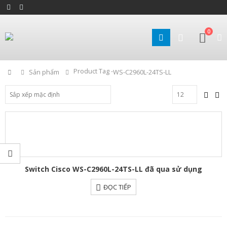
0
Product Tag -
Home
Sản phẩm
WS-C2960L-24TS-LL
Switch Cisco WS-C2960L-24TS-LL đã qua sử dụng
ĐỌC TIẾP