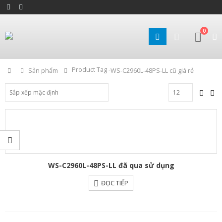
0
Product Tag -
Home
Sản phẩm
WS-C2960L-48PS-LL cũ giá rẻ
WS-C2960L-48PS-LL đã qua sử dụng
ĐỌC TIẾP