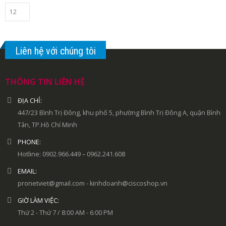
Liên hệ với chúng tôi
THÔNG TIN LIÊN HỆ
ĐỊA CHỈ:
447/23 Bình Trị Đông, khu phố 5, phường Bình Trị Đông A, quận Bình
Tân, TP.Hồ Chí Minh
PHONE:
Hotline: 0902.966.449 – 0962.241.608
EMAIL:
pronetviet@gmail.com - kinhdoanh@ciscoshop.vn
GIỜ LÀM VIỆC:
Thứ 2 - Thứ 7 / 8:00 AM - 6:00 PM