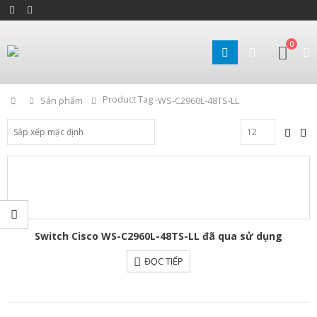
0
Product Tag -
Home
Sản phẩm
WS-C2960L-48TS-LL
Switch Cisco WS-C2960L-48TS-LL đã qua sử dụng
ĐỌC TIẾP