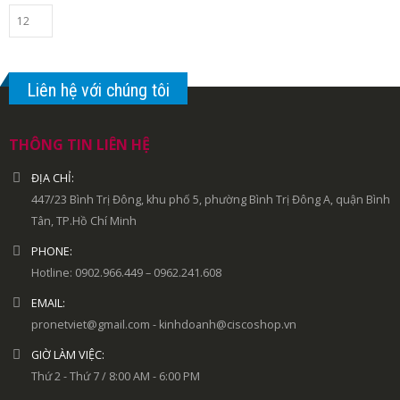
Liên hệ với chúng tôi
THÔNG TIN LIÊN HỆ
ĐỊA CHỈ:
447/23 Bình Trị Đông, khu phố 5, phường Bình Trị Đông A, quận Bình
Tân, TP.Hồ Chí Minh
PHONE:
Hotline: 0902.966.449 – 0962.241.608
EMAIL:
pronetviet@gmail.com - kinhdoanh@ciscoshop.vn
GIỜ LÀM VIỆC:
Thứ 2 - Thứ 7 / 8:00 AM - 6:00 PM