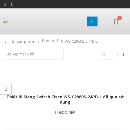
0
Product Tag -
Home
Sản phẩm
WS-C2960S-24PD-L
Thiết Bị Mạng Switch Cisco WS-C2960S-24PD-L đã qua sử
dụng
ĐỌC TIẾP