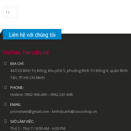
Liên hệ với chúng tôi
THÔNG TIN LIÊN HỆ
ĐỊA CHỈ:
447/23 Bình Trị Đông, khu phố 5, phường Bình Trị Đông A, quận Bình
Tân, TP.Hồ Chí Minh
PHONE:
Hotline: 0902.966.449 – 0962.241.608
EMAIL:
pronetviet@gmail.com - kinhdoanh@ciscoshop.vn
GIỜ LÀM VIỆC:
Thứ 2 - Thứ 7 / 8:00 AM - 6:00 PM