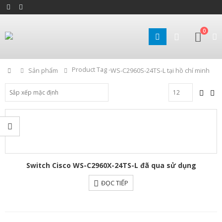
0
Product Tag -
Home
Sản phẩm
WS-C2960S-24TS-L tại hồ chí minh
Switch Cisco WS-C2960X-24TS-L đã qua sử dụng
ĐỌC TIẾP