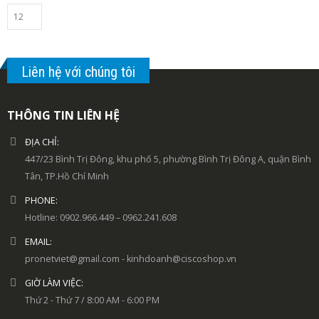
Liên hệ với chúng tôi
THÔNG TIN LIÊN HỆ
ĐỊA CHỈ:
447/23 Bình Trị Đông, khu phố 5, phường Bình Trị Đông A, quận Bình
Tân, TP.Hồ Chí Minh
PHONE:
Hotline: 0902.966.449 – 0962.241.608
EMAIL:
pronetviet@gmail.com - kinhdoanh@ciscoshop.vn
GIỜ LÀM VIỆC:
Thứ 2 - Thứ 7 / 8:00 AM - 6:00 PM