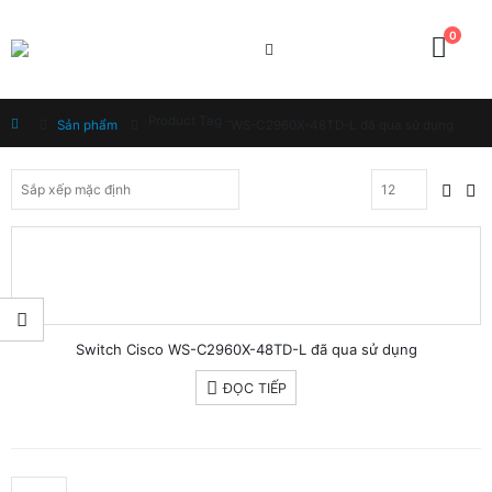
0
Product Tag -
Home
Sản phẩm
WS-C2960X-48TD-L đã qua sử dụng
Switch Cisco WS-C2960X-48TD-L đã qua sử dụng
ĐỌC TIẾP