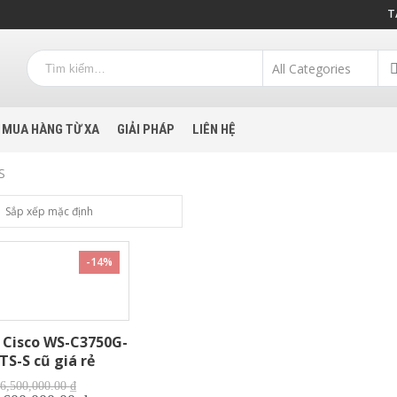
T
MUA HÀNG TỪ XA
GIẢI PHÁP
LIÊN HỆ
S
-14%
 Cisco WS-C3750G-
TS-S cũ giá rẻ
Giá
6,500,000.00
₫