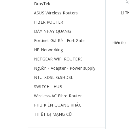
5
DrayTek
ASUS Wireless Routers
T
FIBER ROUTER
DÂY NHẢY QUANG
Fortinet Giá Rẻ - FortiGate
Hiển thị:
HP Networking
NETGEAR WIFI ROUTERS
Nguồn - Adapter - Power supply
NTU-XDSL-G.SHDSL
SWITCH - HUB
Wireless-AC Fibre Router
PHỤ KIỆN QUANG KHÁC
THIẾT BỊ MẠNG CŨ