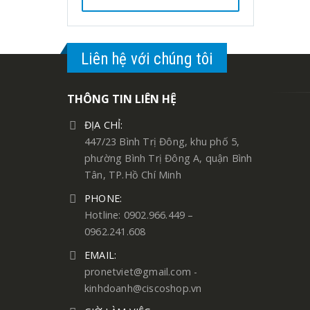
Liên hệ với chúng tôi
THÔNG TIN LIÊN HỆ
ĐỊA CHỈ:
447/23 Bình Trị Đông, khu phố 5,
phường Bình Trị Đông A, quận Bình
Tân, TP.Hồ Chí Minh
PHONE:
Hotline: 0902.966.449 –
0962.241.608
EMAIL:
pronetviet@gmail.com -
kinhdoanh@ciscoshop.vn