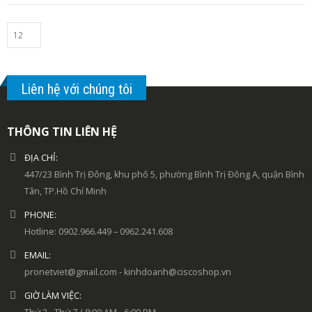
Liên hệ với chúng tôi
THÔNG TIN LIÊN HỆ
ĐỊA CHỈ:
447/23 Bình Trị Đông, khu phố 5, phường Bình Trị Đông A, quận Bình
Tân, TP.Hồ Chí Minh
PHONE:
Hotline: 0902.966.449 – 0962.241.608
EMAIL:
pronetviet@gmail.com - kinhdoanh@ciscoshop.vn
GIỜ LÀM VIỆC: