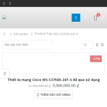
0
Product Tag -
Home
Sản phẩm
WS-C3750X-24T-S
-12%
Thiết bị mạng Cisco WS-C3750X-24T-S đã qua sử dụng
Giá
Giá
9,900,000.00
₫
11,200,000.00
₫
gốc
hiện
là:
tại
THÊM VÀO GIỎ HÀNG
11,200,000.00 ₫.
là:
9,900,000.00 ₫.