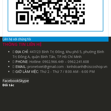
Liên hệ với chúng tôi
THÔNG TIN LIÊN HỆ
ĐỊA CHỈ:
447/23 Bình Trị Đông, khu phố 5, phường Bình
Trị Đông A, quận Bình Tân, TP.Hồ Chí Minh
PHONE:
Hotline: 0902.966.449 – 0962.241.608
EMAIL:
pronetviet@gmail.com - kinhdoanh@ciscoshop.vn
GIỜ LÀM VIỆC:
Thứ 2 - Thứ 7 / 8:00 AM - 6:00 PM
Facebook
Skype
Đối tác